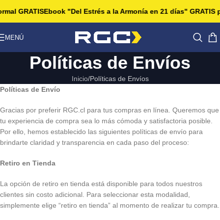
rmal GRATIS
Ebook "Del Estrés a la Armonía en 21 días" GRATIS po
MENÚ
Políticas de Envíos
Inicio
Políticas de Envíos
Políticas de Envío
Gracias por preferir RGC.cl para tus compras en línea. Queremos que
tu experiencia de compra sea lo más cómoda y satisfactoria posible.
Por ello, hemos establecido las siguientes políticas de envío para
brindarte claridad y transparencia en cada paso del proceso:
Retiro en Tienda
La opción de retiro en tienda está disponible para todos nuestros
clientes sin costo adicional. Para seleccionar esta modalidad,
simplemente elige “retiro en tienda” al momento de realizar tu compra.