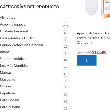
CATEGORÍAS DEL PRODUCTO
Alimentos
5
Aseo y Limpieza
251
Cuidado Personal
Apósito Adhesivo Tr
68
Estéril 6x7cms 100 u
Descartables y Cotillon
5
Cranberry
Equipo Protección Personal
29
Infantil
$
24.099
$
12.580
9
Insumos médicos
AÑADIR AL CARRI
89
Los Más Vendidos
47
Marcas
332
Mascotas
1
Oficina
4
Papelería
65
Para Cocina
60
Para el Baño
21