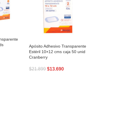
ansparente
ds
Apósito Adhesivo Transparente
Estéril 10×12 cms caja 50 unid
Cranberry
$
21.899
$
13.690
TO
LEER MÁS