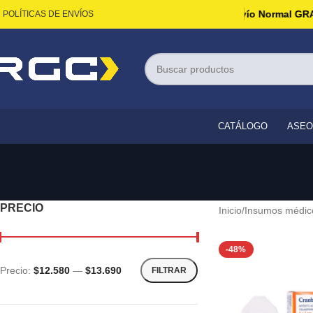
ismo.
Todas las compras sobre $60.000 tienen Envío Normal GRAT
POLÍTICAS DE ENVÍOS
CATÁLOGO
ASEO
PRECIO
Inicio
Insumos médic
-48%
Precio:
$12.580
—
$13.690
FILTRAR