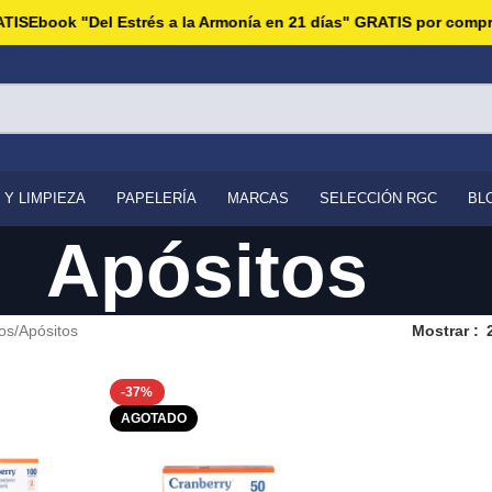
IS
Ebook "Del Estrés a la Armonía en 21 días" GRATIS por compras
 Y LIMPIEZA
PAPELERÍA
MARCAS
SELECCIÓN RGC
BL
Apósitos
os
Apósitos
Mostrar
-37%
AGOTADO