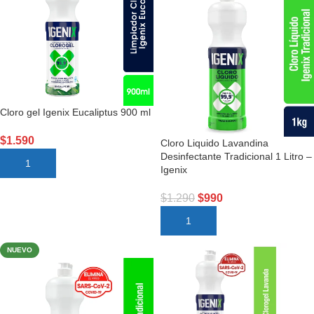
Cloro gel Igenix Eucaliptus 900 ml
$
1.590
Cloro Liquido Lavandina
Desinfectante Tradicional 1 Litro –
AÑADIR AL CARRITO
Igenix
$
1.290
$
990
AÑADIR AL CARRITO
NUEVO