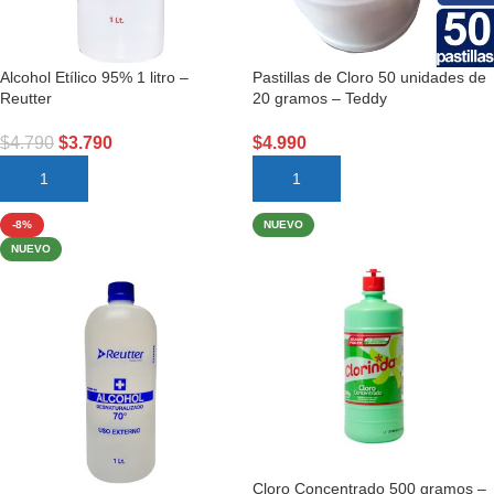
Alcohol Etílico 95% 1 litro –
Pastillas de Cloro 50 unidades de
Reutter
20 gramos – Teddy
$
4.790
$
3.790
$
4.990
AÑADIR AL CARRITO
AÑADIR AL CARRITO
-8%
NUEVO
NUEVO
Cloro Concentrado 500 gramos –