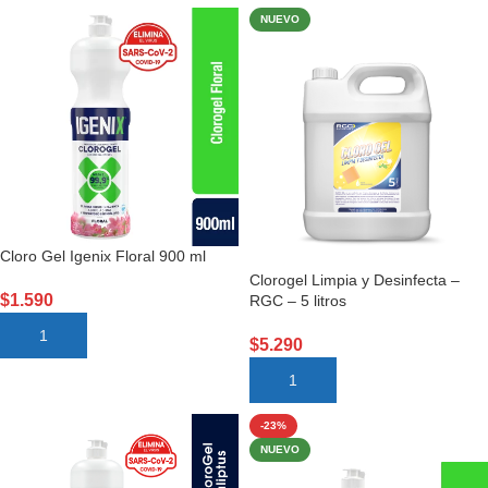
NUEVO
Cloro Gel Igenix Floral 900 ml
Clorogel Limpia y Desinfecta –
$
1.590
RGC – 5 litros
AÑADIR AL CARRITO
$
5.290
AÑADIR AL CARRITO
-23%
NUEVO