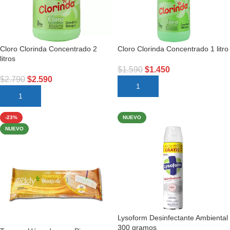
Cloro Clorinda Concentrado 2
Cloro Clorinda Concentrado 1 litro
litros
$
1.590
$
1.450
$
2.790
$
2.590
AÑADIR AL CARRITO
AÑADIR AL CARRITO
-23%
NUEVO
NUEVO
Lysoform Desinfectante Ambiental
300 gramos