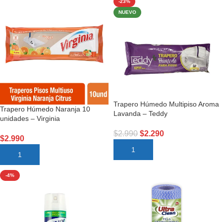
-23%
NUEVO
Trapero Húmedo Multipiso Aroma
Trapero Húmedo Naranja 10
Lavanda – Teddy
unidades – Virginia
$
2.990
$
2.290
$
2.990
AÑADIR AL CARRITO
AÑADIR AL CARRITO
-4%