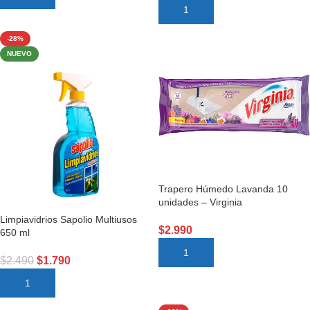
AÑADIR AL CARRITO
-28%
NUEVO
Trapero Húmedo Lavanda 10
unidades – Virginia
Limpiavidrios Sapolio Multiusos
$
2.990
650 ml
AÑADIR AL CARRITO
$
2.490
$
1.790
AÑADIR AL CARRITO