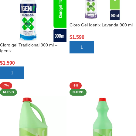
Cloro Gel Igenix Lavanda 900 ml
$
1.590
Cloro gel Tradicional 900 ml –
AÑADIR AL CARRITO
Igenix
$
1.590
AÑADIR AL CARRITO
-7%
-9%
NUEVO
NUEVO