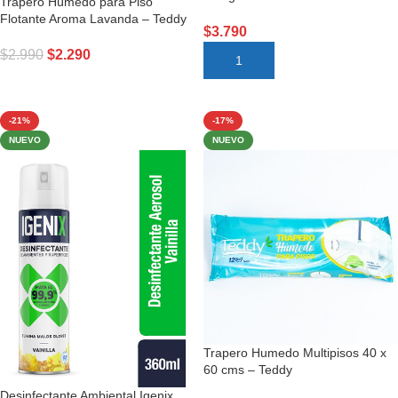
Trapero Húmedo para Piso
Flotante Aroma Lavanda – Teddy
$
3.790
$
2.990
$
2.290
AÑADIR AL CARRITO
AÑADIR AL CARRITO
-21%
-17%
NUEVO
NUEVO
Trapero Humedo Multipisos 40 x
60 cms – Teddy
Desinfectante Ambiental Igenix