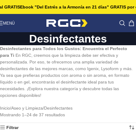
GRATIS
Ebook "Del Estrés a la Armonía en 21 días" GRATIS por co
MENÚ
Desinfectantes
Desinfectantes para Todos los Gustos: Encuentra el Perfecto
para Ti
En RGC, creemos que la limpieza debe ser efectiva y
personalizada. Por eso, te ofrecemos una amplia variedad de
desinfectantes de las mejores marcas, como Igenix, Lysoform y más.
Ya sea que prefieras productos con aroma o sin aroma, en formato
líquido o en gel, encontrarás el desinfectante ideal para tus
necesidades. ¡Explora nuestra categoría y descubre todas las
opciones disponibles!
Inicio
Aseo y Limpieza
Desinfectantes
Mostrando 1–24 de 37 resultados
Filtrar