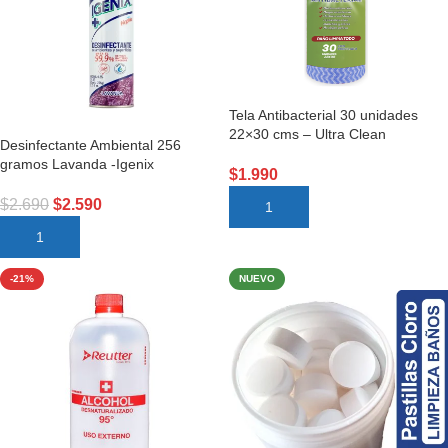
Tela Antibacterial 30 unidades
22×30 cms – Ultra Clean
Desinfectante Ambiental 256
gramos Lavanda -Igenix
$
1.990
$
2.690
$
2.590
AÑADIR AL CARRITO
AÑADIR AL CARRITO
-21%
NUEVO