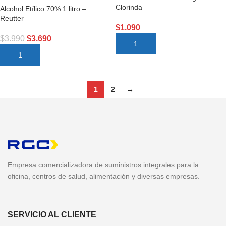
Clorinda
Alcohol Etílico 70% 1 litro –
Reutter
$
1.090
$
3.990
$
3.690
AÑADIR AL CARRITO
AÑADIR AL CARRITO
1
2
→
Empresa comercializadora de suministros integrales para la
oficina, centros de salud, alimentación y diversas empresas.
SERVICIO AL CLIENTE