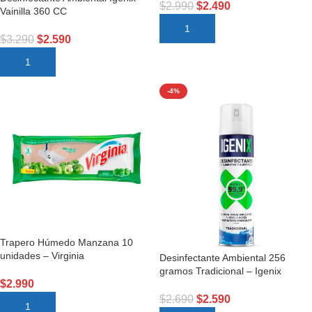
$
2.990
$
2.490
Vainilla 360 CC
AÑADIR AL CARRITO
$
3.290
$
2.590
AÑADIR AL CARRITO
-4%
Trapero Húmedo Manzana 10
unidades – Virginia
Desinfectante Ambiental 256
gramos Tradicional – Igenix
$
2.990
$
2.690
$
2.590
AÑADIR AL CARRITO