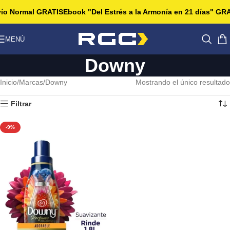
vío Normal GRATIS
Ebook "Del Estrés a la Armonía en 21 días" GRA
MENÚ
Downy
Inicio
Marcas
Downy
Mostrando el único resultado
Filtrar
-9%