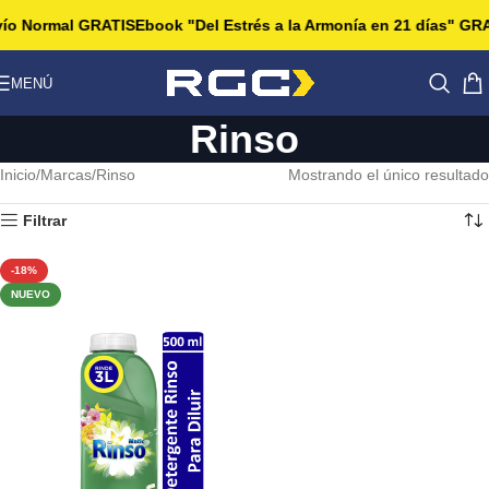
vío Normal GRATIS
Ebook "Del Estrés a la Armonía en 21 días" GRA
MENÚ
Rinso
Inicio
Marcas
Rinso
Mostrando el único resultado
Filtrar
-18%
NUEVO