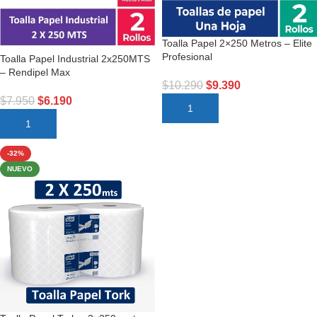
Toalla Papel 2×250 Metros – Elite
Profesional
Toalla Papel Industrial 2x250MTS
– Rendipel Max
$
10.290
$
9.390
$
7.950
$
6.190
AÑADIR AL CARRITO
AÑADIR AL CARRITO
-32%
NUEVO