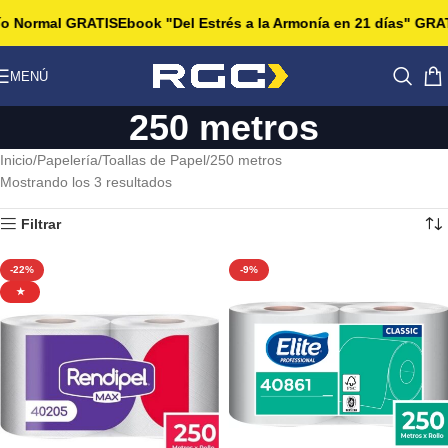
ío Normal GRATIS
Ebook "Del Estrés a la Armonía en 21 días" GRAT
MENÚ
250 metros
Inicio
Papelería
Toallas de Papel
250 metros
Mostrando los 3 resultados
Filtrar
-22%
-9%
★